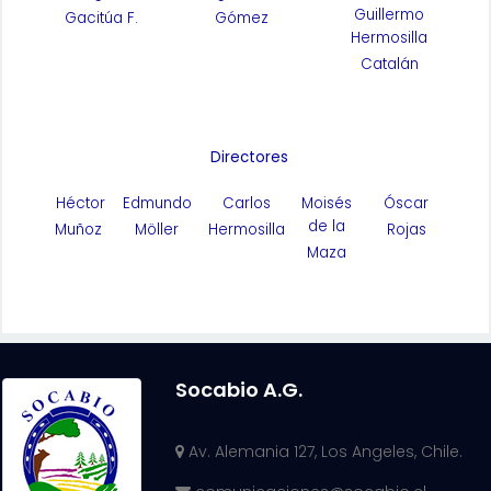
Guillermo
Gacitúa F.
Gómez
Hermosilla
Catalán
Directores
Héctor
Edmundo
Carlos
Moisés
Óscar
de la
Muñoz
Möller
Hermosilla
Rojas
Maza
Socabio A.G.
Av. Alemania 127, Los Angeles, Chile.