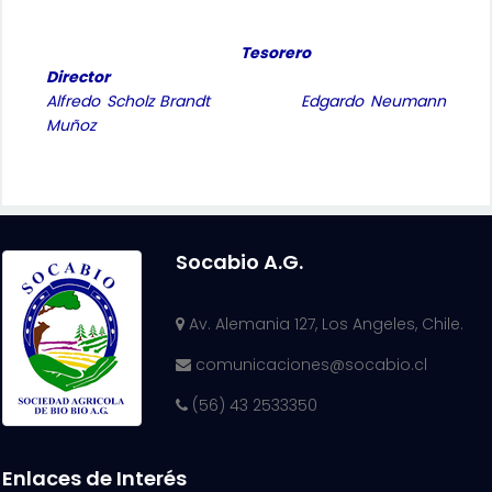
Tesorero
Director
Alfredo Scholz Brandt Edgardo Neumann
Muñoz
Socabio A.G.
Av. Alemania 127, Los Angeles, Chile.
comunicaciones@socabio.cl
(56) 43 2533350
Enlaces de Interés