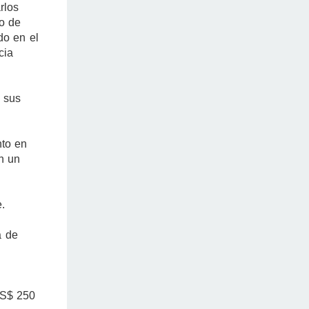
rlos
o de
do en el
cia
n sus
nto en
n un
.
a de
US$ 250