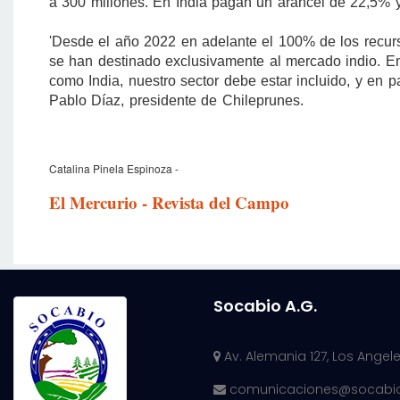
a 300 millones. En India pagan un arancel de 22,5% y
'Desde el año 2022 en adelante el 100% de los recurs
se han destinado exclusivamente al mercado indio. En 
como India, nuestro sector debe estar incluido, y en pa
Pablo Díaz, presidente de Chileprunes.
Catalina Pinela Espinoza -
El Mercurio - Revista del Campo
Socabio A.G.
Av. Alemania 127, Los Angeles
comunicaciones@socabio