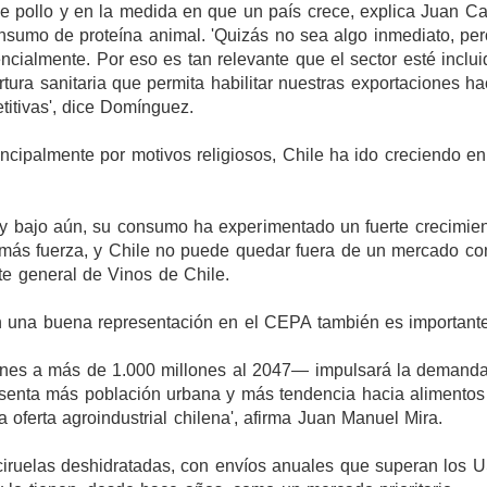
de pollo y en la medida en que un país crece, explica Juan Ca
sumo de proteína animal. 'Quizás no sea algo inmediato, per
ialmente. Por eso es tan relevante que el sector esté inclui
ura sanitaria que permita habilitar nuestras exportaciones ha
titivas', dice Domínguez.
incipalmente por motivos religiosos, Chile ha ido creciendo e
uy bajo aún, su consumo ha experimentado un fuerte crecimie
más fuerza, y Chile no puede quedar fuera de un mercado co
ente general de Vinos de Chile.
n una buena representación en el CEPA también es importante
lones a más de 1.000 millones al 2047— impulsará la demand
esenta más población urbana y más tendencia hacia alimentos
 oferta agroindustrial chilena', afirma Juan Manuel Mira.
 ciruelas deshidratadas, con envíos anuales que superan los 