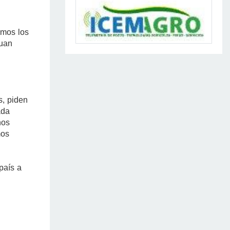
amos los
Juan
s, piden
ada
nos
mos
país a