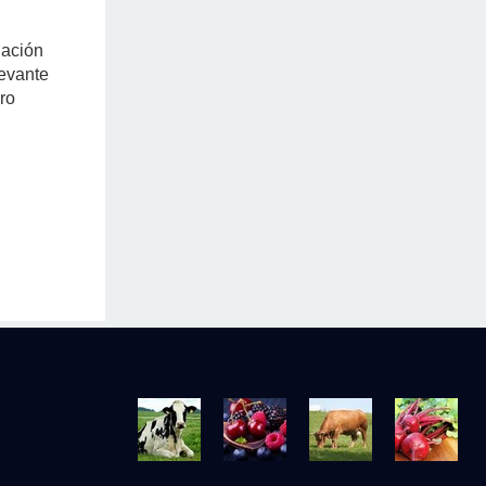
iación
levante
ro