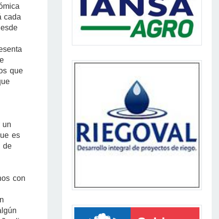
ómica
á cada
desde
esenta
de
ios que
que
 un
que es
l de
nos con
án
algún