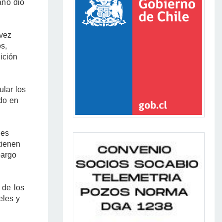
año dio
 vez
s,
ición
ular los
do en
ces
tienen
bargo
 de los
eles y