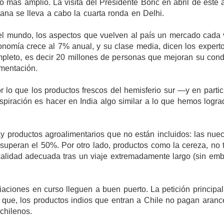
o más amplio. La visita del Presidente Boric en abril de este 
na se lleva a cabo la cuarta ronda en Delhi.
del mundo, los aspectos que vuelven al país un mercado cada
nomía crece al 7% anual, y su clase media, dicen los experto
pleto, es decir 20 millones de personas que mejoran su cond
mentación.
 lo que los productos frescos del hemisferio sur —y en partic
piración es hacer en India algo similar a lo que hemos logra
ay productos agroalimentarios que no están incluidos: las nue
uperan el 50%. Por otro lado, productos como la cereza, no 
 calidad adecuada tras un viaje extremadamente largo (sin em
aciones en curso lleguen a buen puerto. La petición principal
 que, los productos indios que entran a Chile no pagan aranc
chilenos.