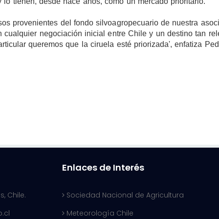
 lo tienen, desde hace años, como un mercado prioritario.
os provenientes del fondo silvoagropecuario de nuestra asoc
cualquier negociación inicial entre Chile y un destino tan re
rticular queremos que la ciruela esté priorizada', enfatiza Ped
Enlaces de Interés
, Chile.
Sociedad Nacional de Agricultura
.cl
Meteorología Chile