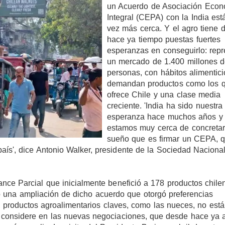
un Acuerdo de Asociación Econ
Integral (CEPA) con la India est
vez más cerca. Y el agro tiene 
hace ya tiempo puestas fuertes
esperanzas en conseguirlo: repr
un mercado de 1.400 millones 
personas, con hábitos alimentic
demandan productos como los 
ofrece Chile y una clase media
creciente. 'India ha sido nuestra
esperanza hace muchos años y
estamos muy cerca de concretar
sueño que es firmar un CEPA, 
ís', dice Antonio Walker, presidente de la Sociedad Naciona
ance Parcial que inicialmente benefició a 178 productos chile
ió una ampliación de dicho acuerdo que otorgó preferencias
, productos agroalimentarios claves, como las nueces, no est
s considere en las nuevas negociaciones, que desde hace ya 