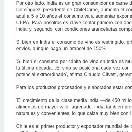
Por otro lado, India es un gran consumidor de carne 
Domínguez, presidente de ChileCarne, aumenta el con
aquí a 5 o 10 años el consumo va a aumentar exponenc
CEPA. Para nosotros es clave contar primero con apert
India; y, segundo, con condiciones arancelarias compe
Si bien en India el consumo de vino es restringido, pr
envíos, aunque paga un arancel de 150%.
'Si bien el consumo per cápita de vino en India es m
la última década…El vino se posiciona cada vez con 
potencial extraordinario', afirma Claudio Cilvetti, ger
Para los productos procesados y elaborados estar co
'El crecimiento de la clase media india —de 450 mil
alimentos de mayor valor agregado. India también pr
naturales y convenientes, lo que calza muy bien con la
Chile es el primer productor y exportador mundial de