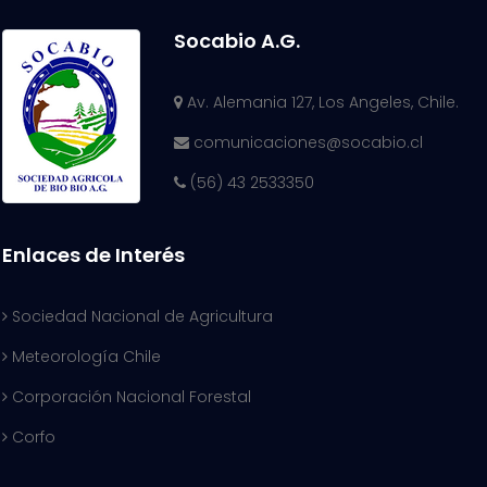
Socabio A.G.
Av. Alemania 127, Los Angeles, Chile.
comunicaciones@socabio.cl
(56) 43 2533350
Enlaces de Interés
Sociedad Nacional de Agricultura
Meteorología Chile
Corporación Nacional Forestal
Corfo