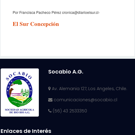
Por Francisca Pacheco Pérez cronica@diarioelsur.cl-
El Sur Concepción
Socabio A.G.
Av. Alemania 127, Los Angeles, Chile.
comunicaciones@socabio.cl
(56) 43 2533350
Enlaces de Interés