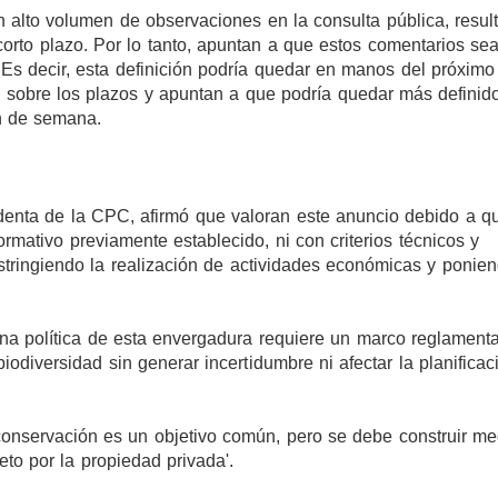
un alto volumen de observaciones en la consulta pública, result
orto plazo. Por lo tanto, apuntan a que estos comentarios se
. Es decir, esta definición podría quedar en manos del próximo
s sobre los plazos y apuntan a que podría quedar más definid
in de semana.
denta de la CPC, afirmó que valoran este anuncio debido a qu
mativo previamente establecido, ni con criterios técnicos y
 restringiendo la realización de actividades económicas y ponie
una política de esta envergadura requiere un marco reglamenta
odiversidad sin generar incertidumbre ni afectar la planificac
 conservación es un objetivo común, pero se debe construir me
eto por la propiedad privada'.