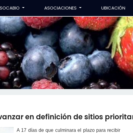
SOCABIO
ASOCIACIONES
UBICACIÓN
nzar en definición de sitios priorita
A 17 días de que culminara el plazo para recibir