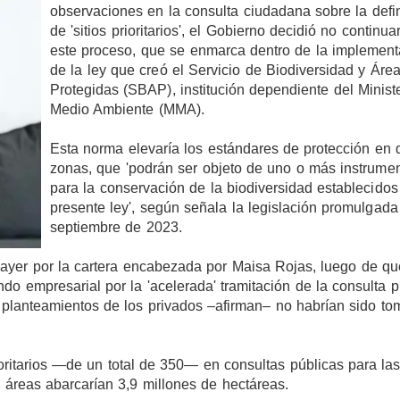
observaciones en la consulta ciudadana sobre la defi
de 'sitios prioritarios', el Gobierno decidió no continua
este proceso, que se enmarca dentro de la implement
de la ley que creó el Servicio de Biodiversidad y Áre
Protegidas (SBAP), institución dependiente del Ministe
Medio Ambiente (MMA).
Esta norma elevaría los estándares de protección en 
zonas, que 'podrán ser objeto de uno o más instrume
para la conservación de la biodiversidad establecidos
presente ley', según señala la legislación promulgada
septiembre de 2023.
ayer por la cartera encabezada por Maisa Rojas, luego de qu
do empresarial por la 'acelerada' tramitación de la consulta p
s planteamientos de los privados –afirman– no habrían sido t
ioritarios —de un total de 350— en consultas públicas para la
s áreas abarcarían 3,9 millones de hectáreas.