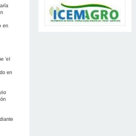
aría
an
o en
e 'el
ndo en
rio
ión
diante