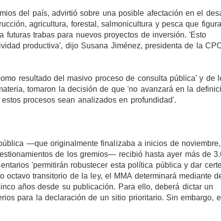
mios del país, advirtió sobre una posible afectación en el desa
cción, agricultura, forestal, salmonicultura y pesca que figura
a futuras trabas para nuevos proyectos de inversión. 'Esto
ividad productiva', dijo Susana Jiménez, presidenta de la CP
mo resultado del masivo proceso de consulta pública' y de l
ateria, tomaron la decisión de que 'no avanzará en la definic
e estos procesos sean analizados en profundidad'.
pública —que originalmente finalizaba a inicios de noviembre,
uestionamientos de los gremios— recibió hasta ayer más de 3
arios 'permitirán robustecer esta política pública y dar cert
lo octavo transitorio de la ley, el MMA determinará mediante d
 cinco años desde su publicación. Para ello, deberá dictar un
rios para la declaración de un sitio prioritario. Sin embargo, e