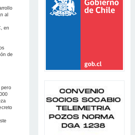
rrollo
n al
C, en
os
ión de
 pero
.000
eza
ecreto
ste