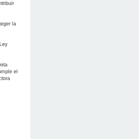
tribuir
.
teger la
 Ley
mita
umple el
ctora