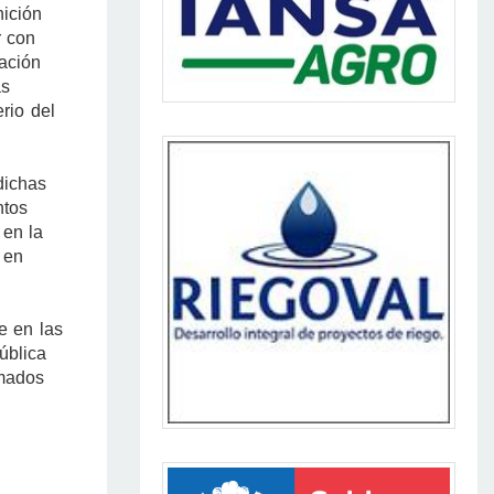
nición
r con
ación
as
rio del
dichas
ntos
 en la
 en
e en las
ública
omados
s