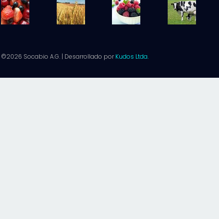
©2026 Socabio A.G. | Desarrollado por
Kudos Ltda.